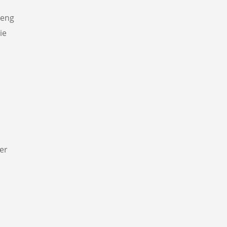
 eng
ie
er