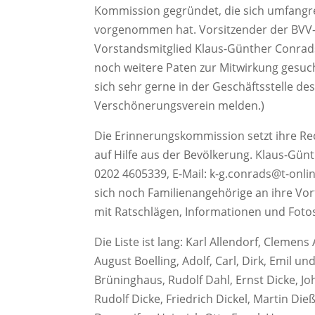
Kommission gegründet, die sich umfangr
vorgenommen hat. Vorsitzender der BVV
Vorstandsmitglied Klaus-Günther Conrad
noch weitere Paten zur Mitwirkung gesuch
sich sehr gerne in der Geschäftsstelle d
Verschönerungsverein melden.)
Die Erinnerungskommission setzt ihre Re
auf Hilfe aus der Bevölkerung. Klaus-Gün
0202 4605339, E-Mail: k-g.conrads@t-onlin
sich noch Familienangehörige an ihre Vo
mit Ratschlägen, Informationen und Fotos
Die Liste ist lang: Karl Allendorf, Clemen
August Boelling, Adolf, Carl, Dirk, Emil
Brüninghaus, Rudolf Dahl, Ernst Dicke, J
Rudolf Dicke, Friedrich Dickel, Martin Di