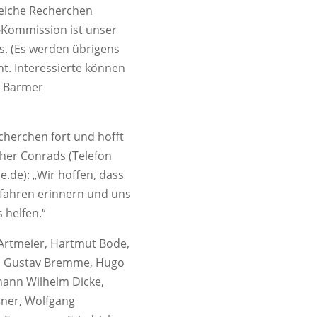
eiche Recherchen
-Kommission ist unser
s. (Es werden übrigens
t. Interessierte können
es Barmer
cherchen fort und hofft
ther Conrads (Telefon
e.de): „Wir hoffen, dass
rfahren erinnern und uns
 helfen.“
s Artmeier, Hartmut Bode,
 und Gustav Bremme, Hugo
ohann Wilhelm Dicke,
eßner, Wolfgang