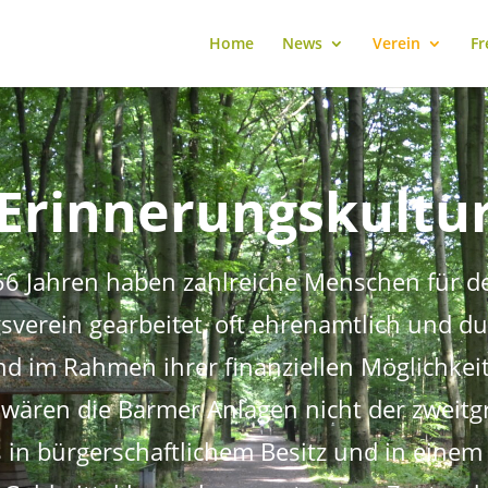
Home
News
Verein
Fr
Erinnerungskultu
56 Jahren haben zahlreiche Menschen für 
verein gearbeitet, oft ehrenamtlich und du
und im Rahmen ihrer finanziellen Möglichke
wären die Barmer Anlagen nicht der zweitg
in bürgerschaftlichem Besitz und in einem