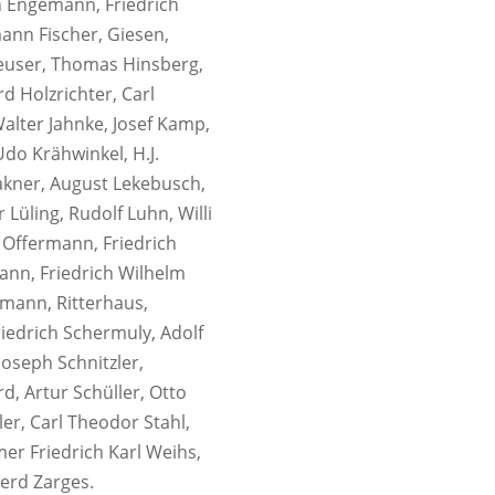
n Engemann, Friedrich
ann Fischer, Giesen,
Heuser, Thomas Hinsberg,
d Holzrichter, Carl
 Walter Jahnke, Josef Kamp,
do Krähwinkel, H.J.
akner, August Lekebusch,
Lüling, Rudolf Luhn, Willi
 Offermann, Friedrich
nn, Friedrich Wilhelm
rmann, Ritterhaus,
riedrich Schermuly, Adolf
Joseph Schnitzler,
, Artur Schüller, Otto
er, Carl Theodor Stahl,
er Friedrich Karl Weihs,
erd Zarges.