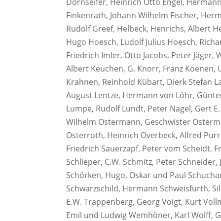
Dornseifer, Heinrich Otto Engel, Herman
Finkenrath, Johann Wilhelm Fischer, Herm
Rudolf Greef, Helbeck, Henrichs, Albert 
Hugo Hoesch, Ludolf Julius Hoesch, Richar
Friedrich Imler, Otto Jacobs, Peter Jäger,
Albert Keuchen, G. Knorr, Franz Koenen, U
Krahnen, Reinhold Kübart, Dierk Stefan L
August Lentze, Hermann von Löhr, Günter 
Lumpe, Rudolf Lundt, Peter Nagel, Gert E.
Wilhelm Ostermann, Geschwister Osterma
Osterroth, Heinrich Overbeck, Alfred Pur
Friedrich Sauerzapf, Peter vom Scheidt, F
Schlieper, C.W. Schmitz, Peter Schneider, 
Schörken, Hugo, Oskar und Paul Schuchard
Schwarzschild, Hermann Schweisfurth, Sill
E.W. Trappenberg, Georg Voigt, Kurt Vollm
Emil und Ludwig Wemhöner, Karl Wolff, G