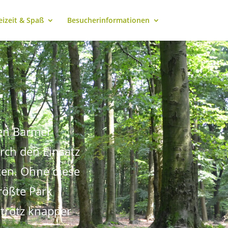
eizeit & Spaß
Besucherinformationen
r
den Barmer
rch den Einsatz
iten. Ohne diese
rößte Park
 trotz knapper