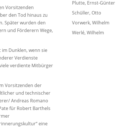
Plutte, Ernst-Günter
en Vorsitzenden
Schüller, Otto
ber den Tod hinaus zu
n. Später wurden den
Vorwerk, Wilhelm
dern und Förderern Wege,
Werlé, Wilhelm
ft im Dunklen, wenn sie
nderer Verdienste
iele verdiente Mitbürger
m Vorsitzenden der
ltlicher und technischer
erer/ Andreas Romano
ate für Robert Barthels
armer
rinnerungskultur“ eine