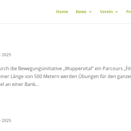
Home
News
Verein
Fr
e 2025
rch die Bewegungsinitiative „Wuppervital“ ein Parcours „Fi
uf einer Länge von 500 Metern werden Übungen für den ganze
l an einer Bank...
e 2025