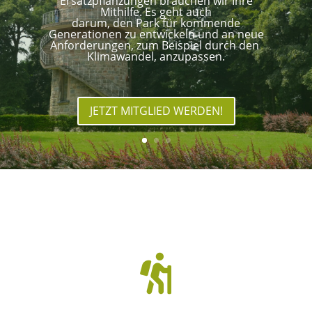
Ersatzpflanzungen brauchen wir Ihre
Mithilfe. Es geht auch
darum, den Park für kommende
Generationen zu entwickeln und an neue
Anforderungen, zum Beispiel durch den
Klimawandel, anzupassen.
JETZT MITGLIED WERDEN!
