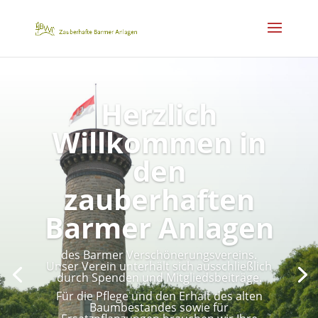
Herzlich
Willkommen in
den
zauberhaften
Barmer Anlagen
des Barmer Verschönerungsvereins.
Unser Verein unterhält sich ausschließlich
durch Spenden und Mitgliedsbeiträge.
Für die Pflege und den Erhalt des alten
Baumbestandes sowie für