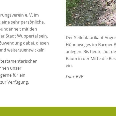
ungsverein e. V. im
 eine sehr persönliche.
bundenheit mit den
er Stadt Wuppertal sein.
Der Seifenfabrikant Augus
 Zuwendung dabei, diesen
Höhenweges im Barmer Wa
 und weiterzuentwickeln.
anlegen. Bis heute lädt d
Baum in der Mitte die B
er testamentarischen
ein.
Ihnen unser
gerne für ein
Foto: BVV
 zur Verfügung.