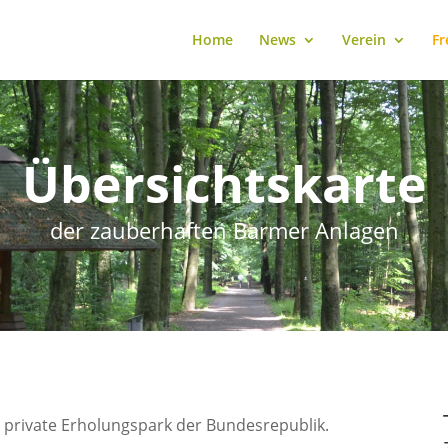
Home
News
Verein
Fr
Übersichtskarte
der zauberhaften Barmer Anlagen
e private Erholungspark der Bundesrepublik.