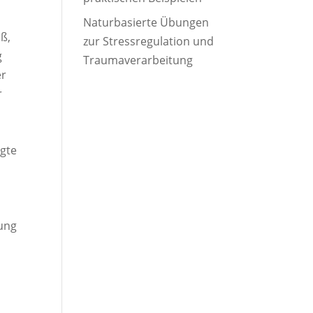
Naturbasierte Übungen
ß,
zur Stressregulation und
g
Traumaverarbeitung
er
r
igte
rung