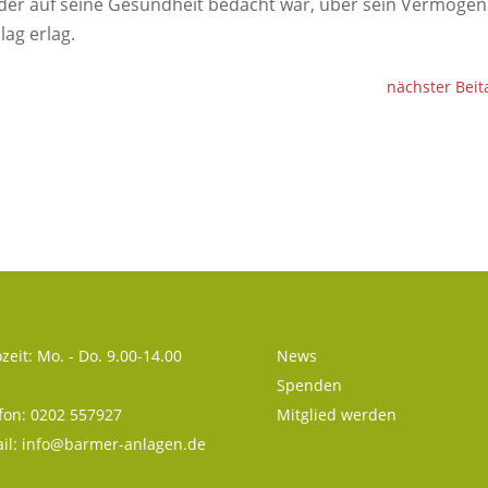
, der auf seine Gesundheit bedacht war, über sein Vermögen
ag erlag.
nächster Beit
zeit: Mo. - Do. 9.00-14.00
News
Spenden
fon: 0202 557927
Mitglied werden
il:
info@barmer-anlagen.de