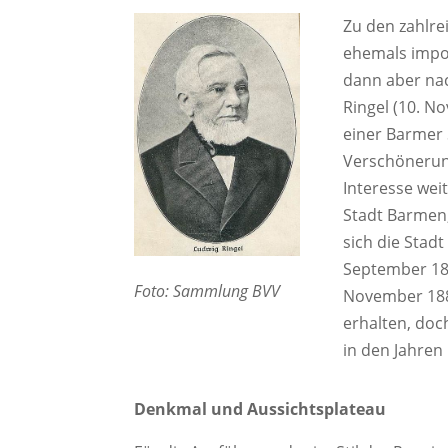
Zu den zahlre
ehemals impos
dann aber na
Ringel (10. N
einer Barmer 
Verschönerun
Interesse wei
Stadt Barmen,
sich die Stad
September 188
Foto: Sammlung BVV
November 1887
erhalten, doc
in den Jahren
Denkmal und Aussichtsplateau