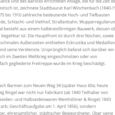
sance und des Barocks errichteten Anlage, die für die Zeit d
istisch ist, zeichnete Stadtbaurat Karl Winchenbach (1840-1
875 bis 1910 zahlreiche bedeutende Hoch- und Tiefbauten
ude, Schlacht- und Viehhof, Straßenbahn, Wupperregulieru
al besteht aus einem halbkreisförmigen Bauwerk, dessen o
begehbar ist. Die Hauptfront ist durch drei Nischen, sowie
e schmalen Außenseiten enthielten Eckrustika und Medaillon
 und seine Verdienste. Ursprünglich befand sich darüber ein
ich im Zweiten Weltkrieg eingeschmolzen oder von
ach gegliederte Freitreppe wurde im Krieg beschädigt.
nach Barmen zum Neuen Weg 34 (später Haus 60a; heute
ig Ringel war nicht nur Fabrikant (ab 1840 Teilhaber von
 Seiden- und Halbseidenwaren Wemhöhner & Ringel; 1843
tarb; Geschäftsaufgabe am 1. April 1856), sondern
er, ehrenamtlicher, städtischer Beigeordneter. Über seine