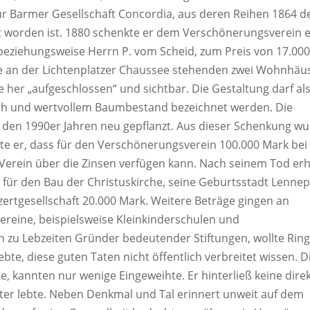
zur Barmer Gesellschaft Concordia, aus deren Reihen 1864 d
worden ist. 1880 schenkte er dem Verschönerungsverein e
eziehungsweise Herrn P. vom Scheid, zum Preis von 17.00
e an der Lichtenplatzer Chaussee stehenden zwei Wohnhäu
 her „aufgeschlossen“ und sichtbar. Die Gestaltung darf al
ch und wertvollem Baumbestand bezeichnet werden. Die
n den 1990er Jahren neu gepflanzt. Aus dieser Schenkung w
gte er, dass für den Verschönerungsverein 100.000 Mark bei
erein über die Zinsen verfügen kann. Nach seinem Tod erh
ür den Bau der Christuskirche, seine Geburtsstadt Lenne
rtgesellschaft 20.000 Mark. Weitere Beträge gingen an
Vereine, beispielsweise Kleinkinderschulen und
n zu Lebzeiten Gründer bedeutender Stiftungen, wollte Ring
bte, diese guten Taten nicht öffentlich verbreitet wissen. D
ete, kannten nur wenige Eingeweihte. Er hinterließ keine dire
eiter lebte. Neben Denkmal und Tal erinnert unweit auf dem