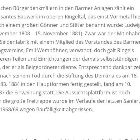
ichen Bürgerdenkmälern in den Barmer Anlagen zählt ein
antes Bauwerk im oberen Ringeltal, das einst Vormetal hie
ch einem großen Gönner und Stifter benannt wurde: Ludwi
ovember 1808 – 15. November 1881). Zwar war der Mitinhab
Seidenfabrik mit einem Mitglied des Vorstandes des Barme
gsvereins, Emil Wemhöhner, verwandt, doch galt Ringels
teren Teilen und Einrichtungen der damals selbstständigen
 der er als Beigeordneter diente. Entsprechend dankbar ze
t nach seinem Tod durch die Stiftung des Denkmales am 18.
3. 1884 in den Hauptformen fertig gestellt, fand am 10.
 die Einweihung statt. Die Aussichtsplattform ist noch
h die große Freitreppe wurde im Verlaufe der letzten Sanie
 1968/69 wegen Baufälligkeit abgerissen.