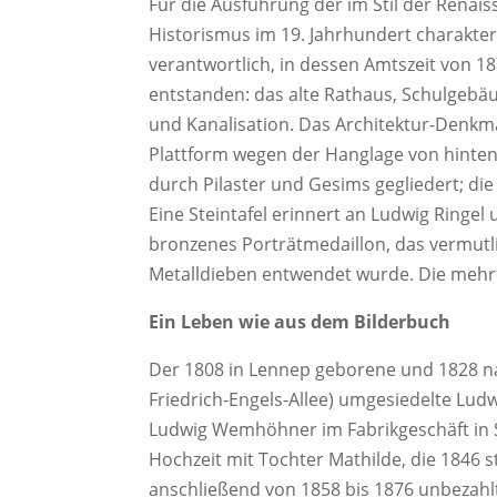
Für die Ausführung der im Stil der Renais
Historismus im 19. Jahrhundert charakter
verantwortlich, in dessen Amtszeit von 1
entstanden: das alte Rathaus, Schulgebä
und Kanalisation. Das Architektur-Denkm
Plattform wegen der Hanglage von hinten 
durch Pilaster und Gesims gegliedert; di
Eine Steintafel erinnert an Ludwig Ringel
bronzenes Porträtmedaillon, das vermutl
Metalldieben entwendet wurde. Die mehrf
Ein Leben wie aus dem Bilderbuch
Der 1808 in Lennep geborene und 1828 
Friedrich-Engels-Allee) umgesiedelte Ludw
Ludwig Wemhöhner im Fabrikgeschäft in
Hochzeit mit Tochter Mathilde, die 1846 s
anschließend von 1858 bis 1876 unbezahlt