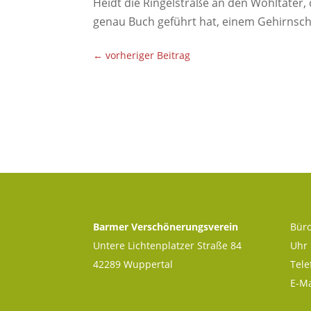
Heidt die Ringelstraße an den Wohltäter
genau Buch geführt hat, einem Gehirnschl
←
vorheriger Beitrag
Barmer Verschönerungsverein
Büro
Untere Lichtenplatzer Straße 84
Uhr
42289 Wuppertal
Tele
E-Ma