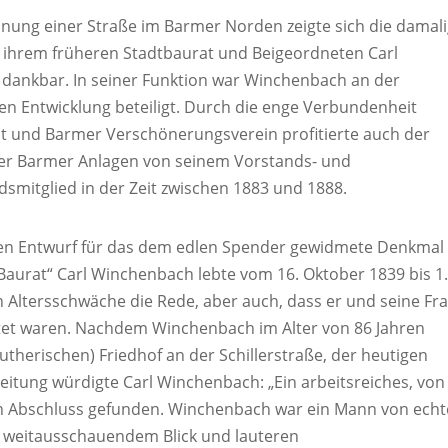
nung einer Straße im Barmer Norden zeigte sich die damal
 ihrem früheren Stadtbaurat und Beigeordneten Carl
dankbar. In seiner Funktion war Winchenbach an der
en Entwicklung beteiligt. Durch die enge Verbundenheit
t und Barmer Verschönerungsverein profitierte auch der
er Barmer Anlagen von seinem Vorstands- und
smitglied in der Zeit zwischen 1883 und 1888.
h den Entwurf für das dem edlen Spender gewidmete Denkmal 
 Baurat“ Carl Winchenbach lebte vom 16. Oktober 1839 bis 1
n Altersschwäche die Rede, aber auch, dass er und seine Fr
tet waren. Nachdem Winchenbach im Alter von 86 Jahren
utherischen) Friedhof an der Schillerstraße, der heutigen
eitung würdigte Carl Winchenbach: „Ein arbeitsreiches, von
nen Abschluss gefunden. Winchenbach war ein Mann von ech
 weitausschauendem Blick und lauteren