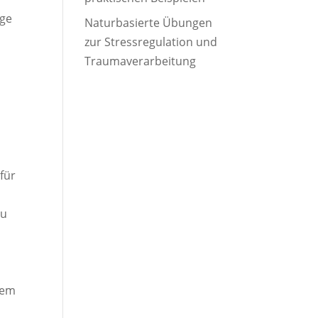
ige
Naturbasierte Übungen
zur Stressregulation und
Traumaverarbeitung
für
.
au
tem