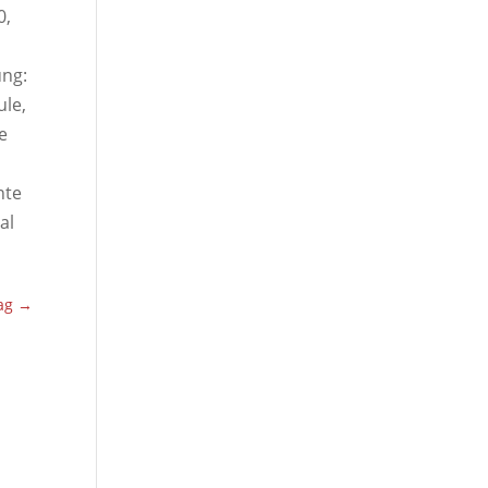
0,
e
ung:
le,
e
nte
al
ag
→