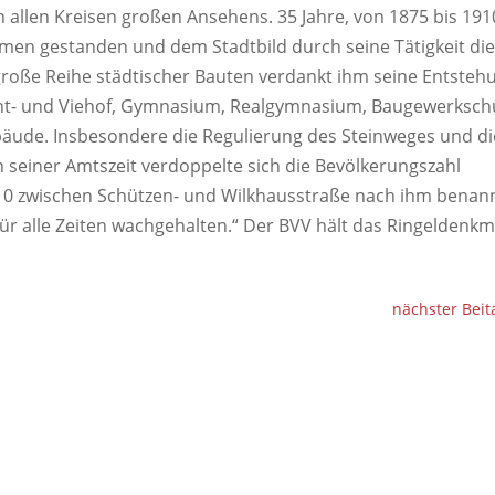
n allen Kreisen großen Ansehens. 35 Jahre, von 1875 bis 191
men gestanden und dem Stadtbild durch seine Tätigkeit di
große Reihe städtischer Bauten verdankt ihm seine Entsteh
ht- und Viehof, Gymnasium, Realgymnasium, Baugewerkschu
äude. Insbesondere die Regulierung des Steinweges und di
 seiner Amtszeit verdoppelte sich die Bevölkerungszahl
10 zwischen Schützen- und Wilkhausstraße nach ihm benan
r alle Zeiten wachgehalten.“ Der BVV hält das Ringeldenkm
nächster Beit