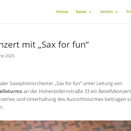
Home
News
Verein
Fr
zert mit „Sax for fun“
ne 2025
taler Saxophonorchester „Sax for fun“ unter Leitung von
elleturms
an der Hohenzollernstraße 33 ein Benefizkonzert
zertes und Unterhaltung des Aussichtsturmes beitragen so
n.